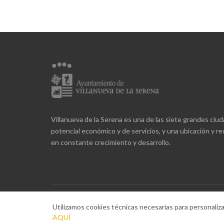
Villanueva de la Serena es una de las siete grandes ciu
potencial económico y de servicios, y una ubicación y 
en constante crecimiento y desarrollo.
Utilizamos cookies técnicas necesarias para personaliz
LLÁMANOS:
AQUÍ
(+34) 924 84 60 10