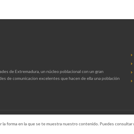
dades de Extremadura, un núcleo poblacional con un gran
redes de comunicacion excelentes que hacen de ella una población
ar la forma en la que se te muestra nuestro contenido. Puedes consultar
E-MAIL:
cultura@villanuevadelaserena.es